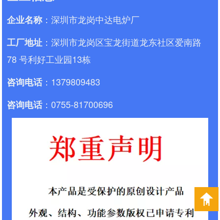
：深圳市龙岗中达电炉厂
企业名称
：深圳市龙岗区宝龙街道龙东社区爱南路
工厂地址
78 号利好工业园13栋
：1379809483
咨询电话
：0755-81700696
咨询电话