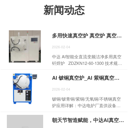
新闻动态
多用快速真空炉 真空炉 真空烧结炉 多用真空烧结炉 快速烧结炉 高温烧结炉 真空热处理炉 热处理炉 真空钎焊炉 高真空炉 高压真空炉 气氛真空炉 烧结真空炉 热处理真空炉 退火真空炉 淬火真空炉 时效
2026-02-04
中达 AI智能全直流变频洁净多用真空
钎焊炉 ZDZKN12-60-1300 技术规格
书 + 报价单 核心效率：单炉快速升降
温｜核心精度：温均≤±3℃核心节
AI 铍铜真空炉_AI 紫铜真空炉_AI 无氧铜真空炉_AI 不锈钢真空炉_AI 真空退火炉_AI 真空时效炉_AI 真空回火炉_AI 真空热处理炉_中达电炉厂直供_价格报价_技术参数_厂家直销, 电离真空计 真空炉 真空退火炉 真空热处理炉 真空淬火炉 真空时效炉 真空回火炉 真空烧结炉 深圳真空炉
能：AI 直流变频省电 20%-40%三大核
心控制：中达强全直流变频电源 + 西
2026-02-04
门子 PLC + 昆仑通态 15 寸触 一、厂
铍铜/铍青铜/紫铜/无氧铜/不锈钢真空
家信息（中达电炉厂 统一版） 项目 内
炉应用详解：中达电炉厂直供设备全
容 厂家名称 深圳市龙岗区中达电炉厂
场景解决方案 在现代工业精密制造领
工厂地址 深圳市龙岗区龙东社区南通
域，真空热处理技术凭借无氧化、无
朝天节智造赋能，中达AI真空炉以智能硬核设计引领精密热处理新风向、真空炉设计的内容和特点介绍
道利好工业园 13 栋 联系电话 0755-
变形、高精度的核心优势，成为电子