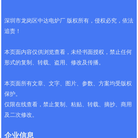
处理工艺参数，厂家均全程透明公
电炉厂紧扣朝天节产业发展趋势，重
导体制造、汽车电子等高端行业，中
示，作为直销商省去中间环节，价格
磅推出全系列AI真空炉产品，涵盖AI铍
达电炉厂直供，提供透明价格报价与
报价更具优势，同时作为可靠供应
铜真空炉、AI紫铜真空炉、AI无氧铜真
深圳市龙岗区中达电炉厂 版权所有，侵权必究，依法
详细技术参数，依托物联网智能管
商，可提供长期供货及售后保障，满
空炉、AI不锈钢真空炉，配套AI真空退
控，实现焊接进度可视化、数据可追
足各行业...
追责！
火炉、AI真空时效炉、AI真空回火炉，
溯，助力企业提升焊接品质、降低生
打造全方位AI真空热处理炉解决方
产成本。 在半导体材料精密加工领
案，以中达电炉厂直供的优势，提供
域，焊接工艺的精度、洁净度与稳定
本页面内容仅供浏览查看，未经书面授权，禁止任何
透明价格报价和详细技术参数，凭借
性直接决定产品的核心性能，焊接材
AI语音操作、P...
形式的复制、转载、盗用、修改及传播。
料的适配性更是重中之重，物联网智
能直流变频半导体材料真空焊接炉-AI
高真空炉的问世，彻底打破传统焊接
本页面所有文章、文字、图片、参数、方案均受版权
设备的局限，结合真空钎焊炉、真空
强焊炉的核心优势，适配铜基钎料、
保护。
银基钎料、镍基钎料、半导体专用钎
仅限在线查看，禁止复制、粘贴、转载、摘抄、商用
料、高温合金钎料等多种主流焊接材
料，以物联网AI智能...
及二次修改。
企业信息