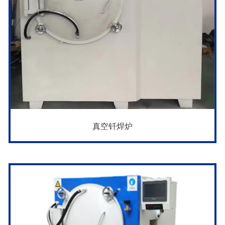
真空钎焊炉