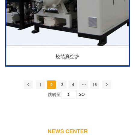
烧结真空炉
1
2
3
4
16
跳转至
GO
NEWS CENTER