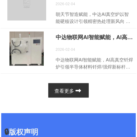
81700696 负责人电话 13798409488
电器、家电、航空航天、半导体、通
2026-02-04
唐道强 传真 0755-81700525 官网
讯相关行业、汽车配件、医疗配件、
朝天节智造赋能，中达AI真空炉以智
http://www.zhongdadl.com 邮箱
设备配件、灯饰行业、工控领域、电
能硬核设计引领精密热处理新风向 中
2500513641@qq.com 二、产品名称
力行业、5G通信领域等几乎全工业
达AI真空炉（含AI铍铜/紫铜/无氧铜/不
与描述 产品名称：中达 AI 智能全直流
+民生场景不可或缺的关键工艺，其中
锈钢真空炉及退火、时效、回火配套
变频洁净多用真空钎焊炉产品型号：
中达物联网AI智能赋能，AI高真空钎焊炉引领半导体材料钎焊/强焊新标杆/物联网ai智能直流变频半导体材料真空焊炉炉 高真空炉
作为专业真空炉生产商、真空炉直销
机型），搭载AI语音操作、PLC触摸屏
ZDZKN12-60-1300 产品描述：本设备
商及真空炉供应商，中达电炉厂供应
控制、全直流变频电源，炉膛洁净无
2026-02-04
为中达电炉厂自主研发的新一代AI 智
的各类真空炉设备，涵盖紫铜真空
杂质，控温精准可追溯，用途覆盖半
能多用真空钎焊炉，功能齐全、一机
中达物联网AI智能赋能，AI高真空钎焊
炉、无氧铜真空炉、铍铜真空炉、不
导体、5G通信、汽车配件、精密合金
多用，可实现真空钎焊、真空退火、
炉引领半导体材料钎焊/强焊新标杆
锈钢真空炉、真空炉、真空退火炉、
加工等领域，可实现铍铜/紫铜/无氧铜/
真空回火、真空时效、真空固溶、真
【核心描述】物联网智能直流变频半
真空时效炉、真空回火炉、真空热处
不锈钢等材质的无氧化、高精度热处
空热处理、真空烧结等多种工艺。支
导体材料真空焊接炉-AI高真空炉，配
理炉，所有设备均提供详细真空炉技
理，中达电炉厂直供，提供透明价格
持多工艺模板一键切换、多工艺模组
套真空钎焊炉、真空强焊炉，搭载AI
术参数、合理真空炉价格报价，支持
查看更多
报价与详细技术参数，适配朝天节产
自由选择，内置海量成熟工艺配方，
语音操作、PLC触摸屏控制、全直流变
按需定制，性价比突出，这些优质真
业升级需求，助力企业高效生产、品
无需反复编程，一键调用即可生产。
频电源，炉膛高洁净无杂质，精准控
空炉设备，更是支撑铍铜、铍青铜、
质提升。 朝天节作为高端制造产业交
采用中...
温、焊接效率高，适配铜基钎料、银
紫铜、无氧铜、不锈钢五大核心材质
流与升级的核心盛会，汇聚了各类精
基钎料、镍基钎料、半导体专用钎料
精密零部件达标生产的核心载体，无
密制造企业的创新需求，而热处理作
等多种焊接材料，用途覆盖半导体材
论是紫铜真空炉的高导电材质适配技
为精密构件品质把控的关键环节，成
🔒
版权声明
料焊接、精密元器件钎焊、高强度构
术参数，还是无氧铜真空炉的无氧化
为企业升级转型的核心突破口。中达
件强焊等领域，适配5G通信器件、半