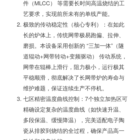
件（MLCC）
等需要长时间高温烧结的工
艺要求，实现前所未有的
单线产能
。
极致的传动稳定性（核心专利）
：在如此
长的炉体上，传统网带极易跑偏、拉伸、
磨损。本设备采用创新的
“三加一体”（隧
道辊动+网带转动+变频驱动）
传动系统，
网带在辊棒上滑行，
阻力极小，运行极其
平稳顺滑
，
彻底解决了长网带炉的寿命与
维护难题
，保证连续生产不停机。
七区精密温度曲线控制
：
7个独立加热区
可
精确设定复杂的温度曲线（如快速升温、
多段保温、缓慢降温），完美适配
电子陶
瓷从排胶到烧结的全过程
，确保产品高一