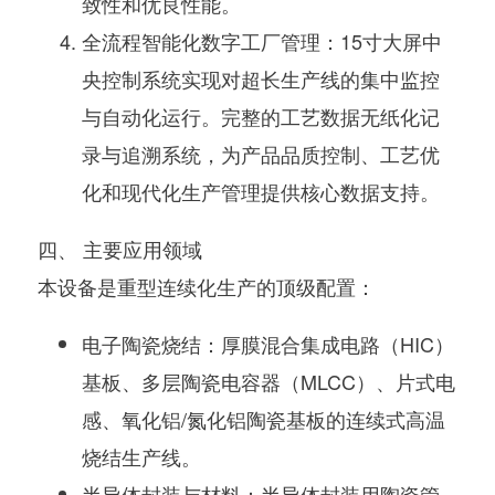
致性和优良性能。
全流程智能化数字工厂管理
：
15寸大屏中
央控制系统
实现对超长生产线的集中监控
与自动化运行。
完整的工艺数据无纸化记
录与追溯系统
，为
产品品质控制、工艺优
化和现代化生产管理
提供核心数据支持。
四、 主要应用领域
本设备是重型连续化生产的顶级配置：
电子陶瓷烧结
：
厚膜混合集成电路（HIC）
基板
、
多层陶瓷电容器（MLCC）
、
片式电
感
、
氧化铝/氮化铝陶瓷基板
的
连续式高温
烧结生产线
。
半导体封装与材料
：半导体封装用陶瓷管