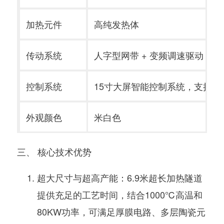
加热元件
高纯发热体
传动系统
人字型网带
+
变频调速驱动
+
新
控制系统
15寸大屏智能控制系统
，支持无
外观颜色
米白色
三、 核心技术优势
超大尺寸与超高产能
：
6.9米超长加热隧道
提供充足的工艺时间，结合
1000℃高温
和
80KW功率
，可满足
厚膜电路、多层陶瓷元