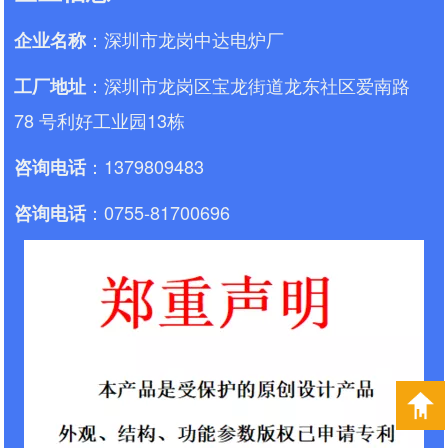
：深圳市龙岗中达电炉厂
企业名称
：深圳市龙岗区宝龙街道龙东社区爱南路
工厂地址
78 号利好工业园13栋
：1379809483
咨询电话
：0755-81700696
咨询电话