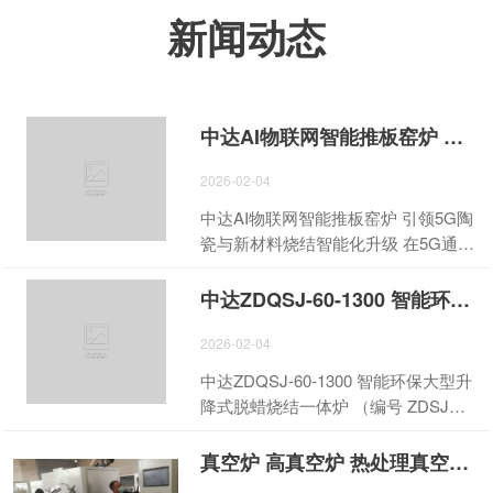
新闻动态
中达AI物联网智能推板窑炉 引领5G陶瓷与新材料烧结智能化升级
2026-02-04
中达AI物联网智能推板窑炉 引领5G陶
瓷与新材料烧结智能化升级 在5G通
信、新能源、电子陶瓷、磁性材料等
行业快速迭代的今天，传统烧结设备
中达ZDQSJ-60-1300 智能环保大型升降式脱蜡烧结一体炉新产品发布会
的精度不足、操作繁琐、能耗偏高、
管理不便等问题，已成为制约企业产
2026-02-04
能升级与品质提升的核心瓶颈。中达
中达ZDQSJ-60-1300 智能环保大型升
作为深耕高温烧结设备领域多年的专
降式脱蜡烧结一体炉 （编号 ZDSJ、
业厂家，立足行业痛点，依托AI人工
型号亦标注 ZDSJ-100-1300）是一款
智能与物联网核心技术，重磅推出新
面向工业 4.0 的旗舰级工业热处理装
真空炉 高真空炉 热处理真空炉 真空热处理炉 说明书
一代AI物联网智能直流变频隧道烧结
备，由拥有 20 年经验的中达电炉研发