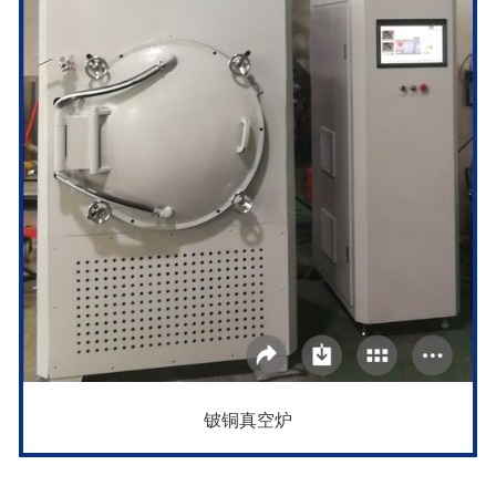
铍铜真空炉