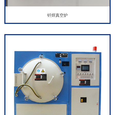
钎焊真空炉