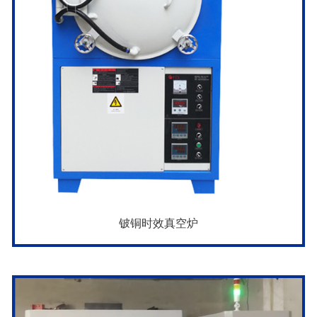
铍铜时效真空炉