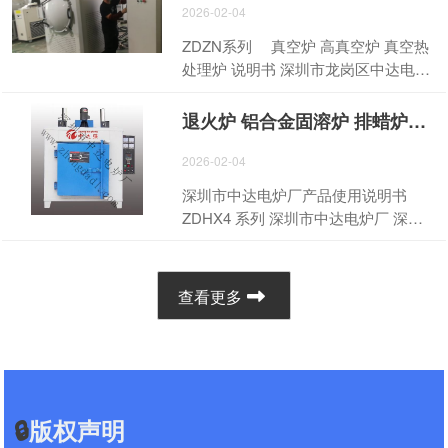
炉，全面覆盖推板炉、推板窑、推板
生产，主打超大容积、智能升降、集
2026-02-04
窑炉、隧道推板炉、高温隧道炉、热
成式尾气净化三大核心特性，专为超
ZDZN系列 真空炉 高真空炉 真空热
处理烧结炉、高温烧结炉等全系列产
大型、重型注射成型（CIM/MIM）生
处理炉 说明书 深圳市龙岗区中达电炉
品，为5G陶瓷、氧化铝、氧化锆、电
坯的环保脱蜡与高温烧结设计，实现
厂 深圳市龙岗区宝龙街道龙东社区利
池材料、磁性材料、玻璃材料等多领
了产能、操作便捷性与环保合规性的
好工业园13栋 网址：
域，提供高效、精准、智能、节能的
退火炉 铝合金固溶炉 排蜡炉说明书 ZDHX4-18-700
高度统一。 核心性能参数 该设备为
www.zhongdadl.com 座机：0755-
一站式高温烧结解决方案，重新定义
米白色，炉胆采用高性能陶瓷纤维材
81700696 唐工13798409483手机微信
2026-02-04
智能化烧结新标杆。 中达AI物联网智
质，有效炉膛尺寸
同号 ZDZKN型号规格------------------
能陶瓷材料推板窑炉，以AI智能控制
深圳市中达电炉厂产品使用说明书
1200×800×800mm，额定功率
------------------- 结构简介------------------
系统为核心，深度融合直流变频驱动
ZDHX4 系列 深圳市中达电炉厂 深圳
60KW，最高工作温度 1300℃，空载
----------------------------- 设备安装接线--
技术与物联网传输技术，打破传统烧
市龙岗区龙东社区南通道利好工业园
状态下温度均匀性可达 ±5℃；配备电
--------------------------------------- 设备启
结设备的操作局限，实现温度、推进
七栋 服务热线 ： 13798409483 电
动升降式炉体、四面加热结构，支持
动与停止操作--------------------------------
速度、气氛调节、能耗控制的全流程
话 ：0755-81700696 传 真 ：
30 段程序控温与 10 英寸大屏智能操
查看更多
- 温控表介绍---------------------------------
智能优化。相较于传统手工操作或半
0755-81700525 网址：
作，内置催化燃烧 / 高温裂解式尾气处
----------- ZDZKN的保养和注意事项----
自动化窑炉，该设备运行更稳定、控
www.zhongdadl.com 邮箱：
理系统，还标配无纸记录、工艺曲线
--------------------------- ZDZKN操作过程
温更精准、能耗更可控、产品一致性
2500513641@qq.com 深圳市中达
生成及数据报表功能，可实现生产数
中的注意事项-------------------- 警告-----
更高，既能满足高端陶瓷...
电炉厂产品使用说明书 2 目录
据全记录。 核心技术优势 三位一体
------------------------------------------------
一 、ZDHX4 型号规格-------------------
集成设计：融合智能升降、超大容积
日常维护和常见故障-----------------------
🔒
版权声明
------------------ 二 、 结构简介----------
精密加热、内置环保处理三大核心功
---------- 谢谢购买中达电炉ZDZKN
---------------------------------- 三 、设备